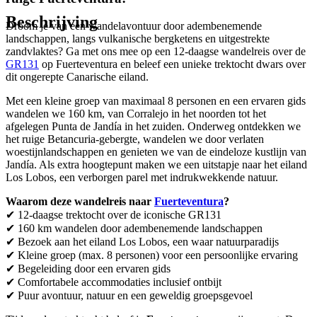
Beschrijving
Droom je van een wandelavontuur door adembenemende
landschappen, langs vulkanische bergketens en uitgestrekte
zandvlaktes? Ga met ons mee op een
12-daagse wandelreis over de
GR131
op Fuerteventura
en beleef een unieke trektocht dwars over
dit ongerepte Canarische eiland.
Met een kleine groep van
maximaal 8 personen
en een ervaren gids
wandelen we
160 km
, van
Corralejo
in het noorden tot het
afgelegen
Punta de Jandía
in het zuiden. Onderweg ontdekken we
het ruige
Betancuria-gebergte
, wandelen we door verlaten
woestijnlandschappen en genieten we van de eindeloze kustlijn van
Jandía
. Als extra hoogtepunt maken we een uitstapje naar
het eiland
Los Lobos
, een verborgen parel met indrukwekkende natuur.
Waarom deze wandelreis naar
Fuerteventura
?
✔
12-daagse trektocht
over de iconische GR131
✔
160 km wandelen
door adembenemende landschappen
✔
Bezoek aan het eiland Los Lobos
, een waar natuurparadijs
✔
Kleine groep (max. 8 personen)
voor een persoonlijke ervaring
✔
Begeleiding door een ervaren gids
✔
Comfortabele accommodaties inclusief ontbijt
✔
Puur avontuur, natuur en een geweldig groepsgevoel