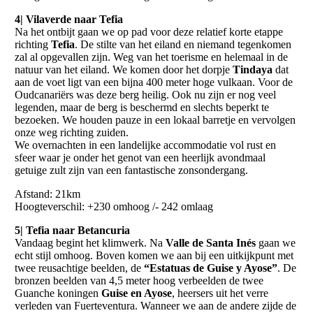
4| Vilaverde naar Tefia
Na het ontbijt gaan we op pad voor deze relatief korte etappe
richting
Tefia
. De stilte van het eiland en niemand tegenkomen
zal al opgevallen zijn. Weg van het toerisme en helemaal in de
natuur van het eiland. We komen door het dorpje
Tindaya
dat
aan de voet ligt van een bijna 400 meter hoge vulkaan. Voor de
Oudcanariërs was deze berg heilig. Ook nu zijn er nog veel
legenden, maar de berg is beschermd en slechts beperkt te
bezoeken. We houden pauze in een lokaal barretje en vervolgen
onze weg richting zuiden.
We overnachten in een landelijke accommodatie vol rust en
sfeer waar je onder het genot van een heerlijk avondmaal
getuige zult zijn van een fantastische zonsondergang.
Afstand: 21km
Hoogteverschil: +230 omhoog /- 242 omlaag
5| Tefia naar Betancuria
Vandaag begint het klimwerk. Na
Valle de Santa Inés
gaan we
echt stijl omhoog. Boven komen we aan bij een uitkijkpunt met
twee reusachtige beelden, de
“Estatuas de Guise y Ayose”
. De
bronzen beelden van 4,5 meter hoog verbeelden de twee
Guanche koningen
Guise en Ayose
, heersers uit het verre
verleden van Fuerteventura. Wanneer we aan de andere zijde de