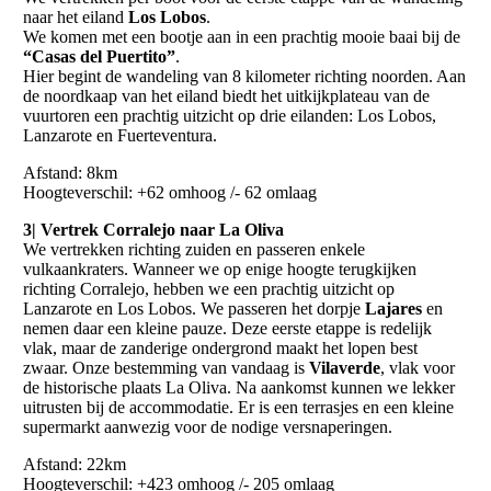
naar het eiland
Los Lobos
.
We komen met een bootje aan in een prachtig mooie baai bij de
“Casas del Puertito”
.
Hier begint de wandeling van 8 kilometer richting noorden. Aan
de noordkaap van het eiland biedt het uitkijkplateau van de
vuurtoren een prachtig uitzicht op drie eilanden: Los Lobos,
Lanzarote en Fuerteventura.
Afstand: 8km
Hoogteverschil: +62 omhoog /- 62 omlaag
3| Vertrek Corralejo naar La Oliva
We vertrekken richting zuiden en passeren enkele
vulkaankraters. Wanneer we op enige hoogte terugkijken
richting Corralejo, hebben we een prachtig uitzicht op
Lanzarote en Los Lobos. We passeren het dorpje
Lajares
en
nemen daar een kleine pauze. Deze eerste etappe is redelijk
vlak, maar de zanderige ondergrond maakt het lopen best
zwaar. Onze bestemming van vandaag is
Vilaverde
, vlak voor
de historische plaats La Oliva. Na aankomst kunnen we lekker
uitrusten bij de accommodatie. Er is een terrasjes en een kleine
supermarkt aanwezig voor de nodige versnaperingen.
Afstand: 22km
Hoogteverschil: +423 omhoog /- 205 omlaag