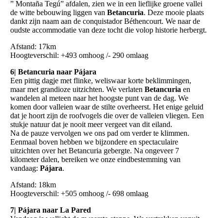
” Montaña Tegú” afdalen, zien we in een lieflijke groene vallei
de witte bebouwing liggen van
Betancuria
. Deze mooie plaats
dankt zijn naam aan de conquistador Béthencourt. We naar de
oudste accommodatie van deze tocht die volop historie herbergt.
Afstand: 17km
Hoogteverschil: +493 omhoog /- 290 omlaag
6| Betancuria naar Pájara
Een pittig dagje met flinke, weliswaar korte beklimmingen,
maar met grandioze uitzichten. We verlaten
Betancuria
en
wandelen al meteen naar het hoogste punt van de dag. We
komen door valleien waar de stilte overheerst. Het enige geluid
dat je hoort zijn de roofvogels die over de valleien vliegen. Een
stukje natuur dat je nooit meer vergeet van dit eiland.
Na de pauze vervolgen we ons pad om verder te klimmen.
Eenmaal boven hebben we bijzondere en spectaculaire
uitzichten over het Betancuria gebergte. Na ongeveer 7
kilometer dalen, bereiken we onze eindbestemming van
vandaag:
Pájara
.
Afstand: 18km
Hoogteverschil: +505 omhoog /- 698 omlaag
7| Pájara naar La Pared