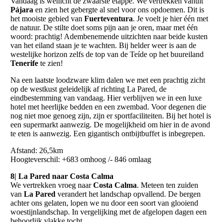
Vandaag is wellicht de zwaarste etappe. We vertrekken vanuit
Pájara
en zien het gebergte al snel voor ons opdoemen. Dit is
het mooiste gebied van
Fuerteventura
. Je voelt je hier één met
de natuur. De stilte doet soms pijn aan je oren, maar met één
woord: prachtig! Adembenemende uitzichten naar beide kusten
van het eiland staan je te wachten. Bij helder weer is aan de
westelijke horizon zelfs de top van de Teíde op het buureiland
Tenerife
te zien!
Na een laatste loodzware klim dalen we met een prachtig zicht
op de westkust geleidelijk af richting La Pared, de
eindbestemming van vandaag. Hier verblijven we in een luxe
hotel met heerlijke bedden en een zwembad. Voor degenen die
nog niet moe genoeg zijn, zijn er sportfaciliteiten. Bij het hotel is
een supermarkt aanwezig. De mogelijkheid om hier in de avond
te eten is aanwezig. Een gigantisch ontbijtbuffet is inbegrepen.
Afstand: 26,5km
Hoogteverschil: +683 omhoog /- 846 omlaag
8| La Pared naar Costa Calma
We vertrekken vroeg naar
Costa Calma
. Meteen ten zuiden
van
La Pared
verandert het landschap opvallend. De bergen
achter ons gelaten, lopen we nu door een soort van glooiend
woestijnlandschap. In vergelijking met de afgelopen dagen een
behoorlijk vlakke tocht.