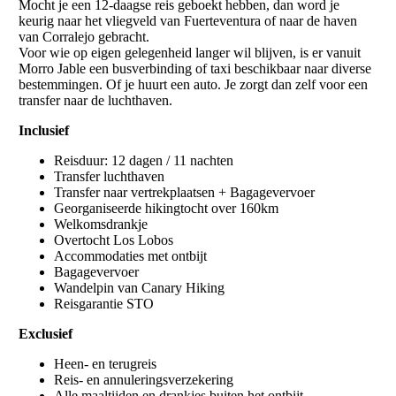
Mocht je een 12-daagse reis geboekt hebben, dan word je
keurig naar het vliegveld van Fuerteventura of naar de haven
van Corralejo gebracht.
Voor wie op eigen gelegenheid langer wil blijven, is er vanuit
Morro Jable een busverbinding of taxi beschikbaar naar diverse
bestemmingen. Of je huurt een auto. Je zorgt dan zelf voor een
transfer naar de luchthaven.
Inclusief
Reisduur: 12 dagen / 11 nachten
Transfer luchthaven
Transfer naar vertrekplaatsen + Bagagevervoer
Georganiseerde hikingtocht over 160km
Welkomsdrankje
Overtocht Los Lobos
Accommodaties met ontbijt
Bagagevervoer
Wandelpin van Canary Hiking
Reisgarantie STO
Exclusief
Heen- en terugreis
Reis- en annuleringsverzekering
Alle maaltijden en drankjes buiten het ontbijt