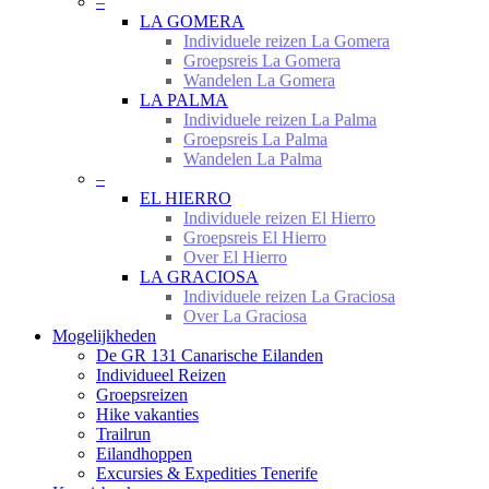
–
LA GOMERA
Individuele reizen La Gomera
Groepsreis La Gomera
Wandelen La Gomera
LA PALMA
Individuele reizen La Palma
Groepsreis La Palma
Wandelen La Palma
–
EL HIERRO
Individuele reizen El Hierro
Groepsreis El Hierro
Over El Hierro
LA GRACIOSA
Individuele reizen La Graciosa
Over La Graciosa
Mogelijkheden
De GR 131 Canarische Eilanden
Individueel Reizen
Groepsreizen
Hike vakanties
Trailrun
Eilandhoppen
Excursies & Expedities Tenerife