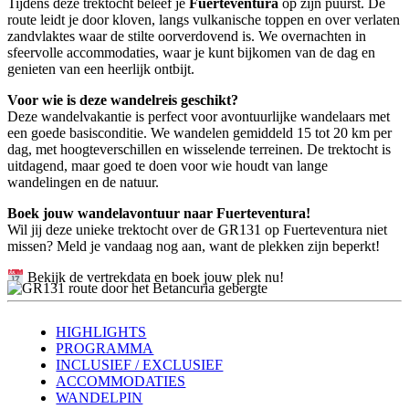
Tijdens deze trektocht beleef je
Fuerteventura
op zijn puurst
. De
route leidt je door kloven, langs vulkanische toppen en over verlaten
zandvlaktes waar de stilte oorverdovend is. We overnachten in
sfeervolle accommodaties, waar je kunt bijkomen van de dag en
genieten van een heerlijk ontbijt.
Voor wie is deze wandelreis geschikt?
Deze wandelvakantie is perfect voor avontuurlijke wandelaars met
een
goede basisconditie
. We wandelen gemiddeld
15 tot 20 km per
dag
, met hoogteverschillen en wisselende terreinen. De trektocht is
uitdagend, maar goed te doen voor wie houdt van lange
wandelingen en de natuur.
Boek jouw wandelavontuur naar Fuerteventura!
Wil jij deze unieke trektocht over de
GR131 op Fuerteventura
niet
missen?
Meld je vandaag nog aan
, want de plekken zijn beperkt!
Bekijk de vertrekdata en boek jouw plek nu!
HIGHLIGHTS
PROGRAMMA
INCLUSIEF / EXCLUSIEF
ACCOMMODATIES
WANDELPIN