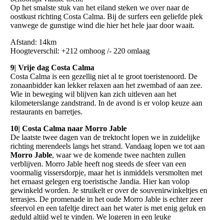
Op het smalste stuk van het eiland steken we over naar de
oostkust richting Costa Calma. Bij de surfers een geliefde plek
vanwege de gunstige wind die hier het hele jaar door waait.
Afstand: 14km
Hoogteverschil: +212 omhoog /- 220 omlaag
9| Vrije dag Costa Calma
Costa Calma is een gezellig niet al te groot toeristenoord. De
zonaanbidder kan lekker relaxen aan het zwembad of aan zee.
Wie in beweging wil blijven kan zich uitleven aan het
kilometerslange zandstrand. In de avond is er volop keuze aan
restaurants en barretjes.
10| Costa Calma naar Morro Jable
De laatste twee dagen van de trektocht lopen we in zuidelijke
richting merendeels langs het strand. Vandaag lopen we tot aan
Morro Jable
, waar we de komende twee nachten zullen
verblijven. Morro Jable heeft nog steeds de sfeer van een
voormalig vissersdorpje, maar het is inmiddels versmolten met
het ernaast gelegen erg toeristische Jandia. Hier kan volop
gewinkeld worden. Je struikelt er over de souvenirwinkeltjes en
terrasjes. De promenade in het oude Morro Jable is echter zeer
sfeervol en een tafeltje direct aan het water is met enig geluk en
geduld altijd wel te vinden. We logeren in een leuke