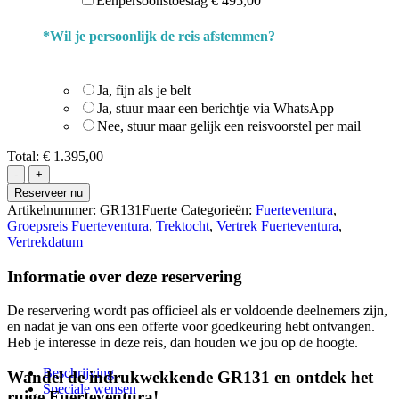
Éénpersoonstoeslag € 495,00
*
Wil je persoonlijk de reis afstemmen?
Ja, fijn als je belt
Ja, stuur maar een berichtje via WhatsApp
Nee, stuur maar gelijk een reisvoorstel per mail
Total:
€ 1.395,00
12
Daagse
Reserveer nu
Trektocht
Artikelnummer:
GR131Fuerte
Categorieën:
Fuerteventura
,
GR131
Groepsreis Fuerteventura
,
Trektocht
,
Vertrek Fuerteventura
,
Fuerteventura
Vertrekdatum
aantal
Informatie over deze reservering
De reservering wordt pas officieel als er voldoende deelnemers zijn,
en nadat je van ons een offerte voor goedkeuring hebt ontvangen.
Heb je interesse in deze reis, dan houden we jou op de hoogte.
Beschrijving
Wandel de indrukwekkende GR131 en ontdek het
Speciale wensen
ruige Fuerteventura!