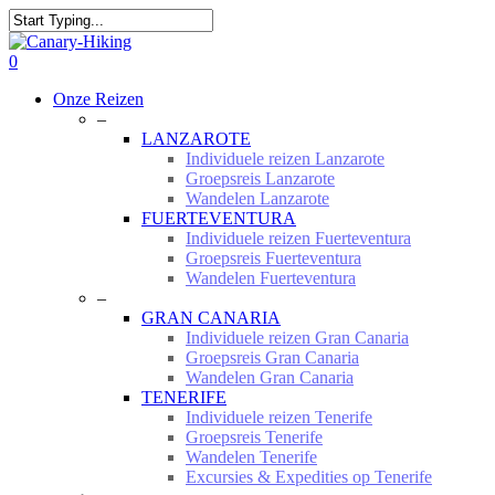
Skip
to
Close
main
Search
0
content
Menu
Onze Reizen
–
LANZAROTE
Individuele reizen Lanzarote
Groepsreis Lanzarote
Wandelen Lanzarote
FUERTEVENTURA
Individuele reizen Fuerteventura
Groepsreis Fuerteventura
Wandelen Fuerteventura
–
GRAN CANARIA
Individuele reizen Gran Canaria
Groepsreis Gran Canaria
Wandelen Gran Canaria
TENERIFE
Individuele reizen Tenerife
Groepsreis Tenerife
Wandelen Tenerife
Excursies & Expedities op Tenerife