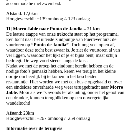
accommodatie met zwembad.
Afstand: 17,6km
Hoogteverschil: +139 omhoog /- 123 omlaag
11| Morro Jable naar Punto de Jandia – 21 km
De laatste etappe van onze trektocht staat op het programma.
Een tocht naar het uiterste zuidpuntje van Fuerteventura: de
vuurtoren op
“Punto de Jandia”
. Toch nog veel op en af,
waardoor deze tocht best zwaar is. Je ziet de vuurtoren al van
ver liggen, waardoor het lijkt of je er bijna bent, maar schijn
bedriegt. De weg voert steeds langs de kust.
Nadat we met de groep het eindpunt bereikt hebben en de
nodige foto’s gemaakt hebben, keren we terug in het kleine
dorpje om heerlijk bij te komen in het bescheiden
restaurantje. Hier worden we met een busje opgehaald en over
een eindeloze onverharde weg weer teruggebracht naar
Morro
Jable
. Mooi als we ‘s avonds ter afsluiting, onder het genot van
een drankje, kunnen terugblikken op een onvergetelijke
wandeltocht!
Afstand: 23km
Hoogteverschil: +267 omhoog /- 259 omlaag
Informatie over de terugreis