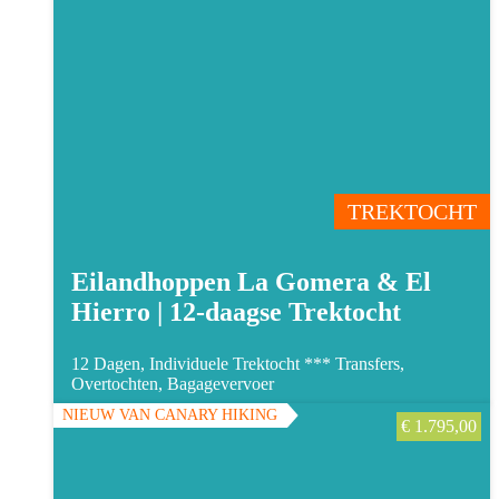
TREKTOCHT
Eilandhoppen La Gomera & El
Hierro | 12-daagse Trektocht
12 Dagen, Individuele Trektocht ***
Transfers,
Overtochten, Bagagevervoer
NIEUW VAN CANARY HIKING
€
1.795,00