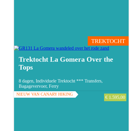
TREKTOCHT
Trektocht La Gomera Over the
Tops
8 dagen, Individuele Trektocht ***
Transfers,
Bagagevervoer, Ferry
NIEUW VAN CANARY HIKING
€
1.595,00