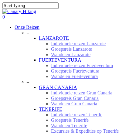
Skip
to
Close
main
Search
0
content
Menu
Onze Reizen
–
LANZAROTE
Individuele reizen Lanzarote
Groepsreis Lanzarote
Wandelen Lanzarote
FUERTEVENTURA
Individuele reizen Fuerteventura
Groepsreis Fuerteventura
Wandelen Fuerteventura
–
GRAN CANARIA
Individuele reizen Gran Canaria
Groepsreis Gran Canaria
Wandelen Gran Canaria
TENERIFE
Individuele reizen Tenerife
Groepsreis Tenerife
Wandelen Tenerife
Excursies & Expedities op Tenerife