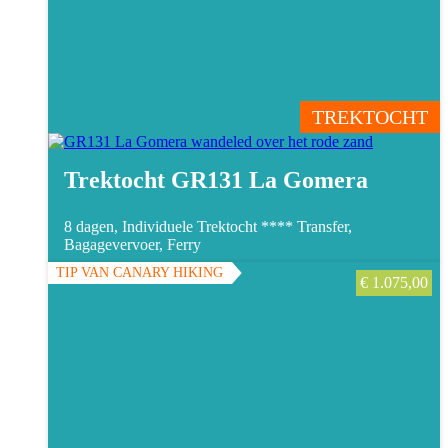
TREKTOCHT
Trektocht GR131 La Gomera
8 dagen, Individuele Trektocht ****
Transfer,
Bagagevervoer, Ferry
TIP VAN CANARY HIKING
€
1.075,00