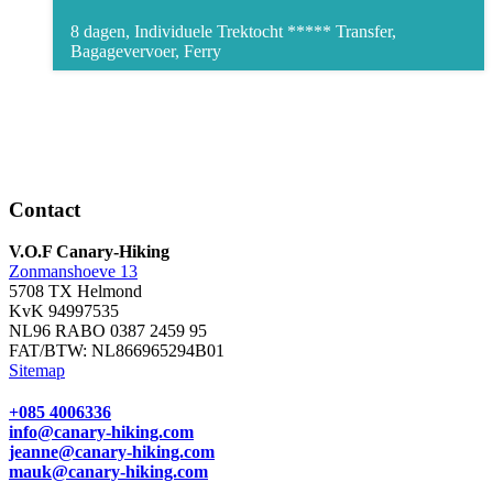
8 dagen, Individuele Trektocht *****
Transfer,
Bagagevervoer, Ferry
Contact
V.O.F Canary-Hiking
Zonmanshoeve 13
5708 TX Helmond
KvK 94997535
NL96 RABO 0387 2459 95
FAT/BTW: NL866965294B01
Sitemap
+085 4006336
info@canary-hiking.com
jeanne@canary-hiking.com
mauk@canary-hiking.com