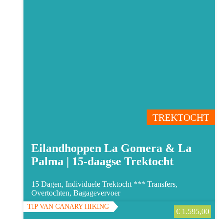
TREKTOCHT
Eilandhoppen La Gomera & La
Palma | 15-daagse Trektocht
15 Dagen, Individuele Trektocht ***
Transfers,
Overtochten, Bagagevervoer
TIP VAN CANARY HIKING
€
1.595,00