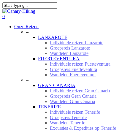
Skip
to
Close
main
Search
0
content
Menu
Onze Reizen
–
LANZAROTE
Individuele reizen Lanzarote
Groepsreis Lanzarote
Wandelen Lanzarote
FUERTEVENTURA
Individuele reizen Fuerteventura
Groepsreis Fuerteventura
Wandelen Fuerteventura
–
GRAN CANARIA
Individuele reizen Gran Canaria
Groepsreis Gran Canaria
Wandelen Gran Canaria
TENERIFE
Individuele reizen Tenerife
Groepsreis Tenerife
Wandelen Tenerife
Excursies & Expedities op Tenerife