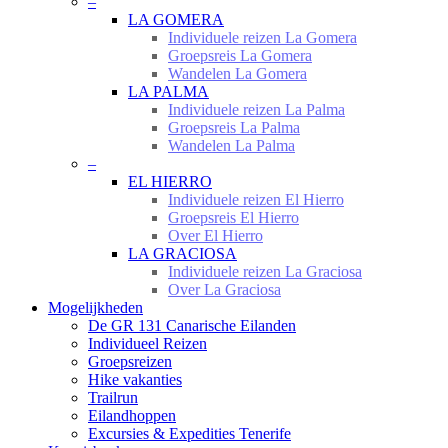
–
LA GOMERA
Individuele reizen La Gomera
Groepsreis La Gomera
Wandelen La Gomera
LA PALMA
Individuele reizen La Palma
Groepsreis La Palma
Wandelen La Palma
–
EL HIERRO
Individuele reizen El Hierro
Groepsreis El Hierro
Over El Hierro
LA GRACIOSA
Individuele reizen La Graciosa
Over La Graciosa
Mogelijkheden
De GR 131 Canarische Eilanden
Individueel Reizen
Groepsreizen
Hike vakanties
Trailrun
Eilandhoppen
Excursies & Expedities Tenerife