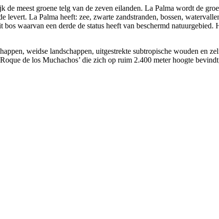
elijk de meest groene telg van de zeven eilanden. La Palma wordt de g
e levert. La Palma heeft: zee, zwarte zandstranden, bossen, watervalle
uit bos waarvan een derde de status heeft van beschermd natuurgebied. 
ppen, weidse landschappen, uitgestrekte subtropische wouden en zelfs
 ‘Roque de los Muchachos’ die zich op ruim 2.400 meter hoogte bevindt, 