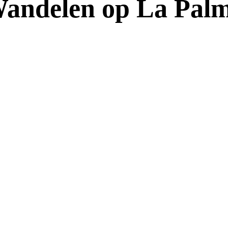
andelen op La Pal
De groene parel van de Canarische Eilanden