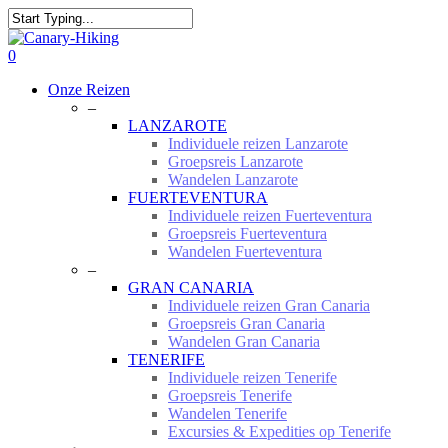
Skip
to
Close
main
Search
0
content
Menu
Onze Reizen
–
LANZAROTE
Individuele reizen Lanzarote
Groepsreis Lanzarote
Wandelen Lanzarote
FUERTEVENTURA
Individuele reizen Fuerteventura
Groepsreis Fuerteventura
Wandelen Fuerteventura
–
GRAN CANARIA
Individuele reizen Gran Canaria
Groepsreis Gran Canaria
Wandelen Gran Canaria
TENERIFE
Individuele reizen Tenerife
Groepsreis Tenerife
Wandelen Tenerife
Excursies & Expedities op Tenerife