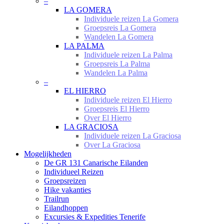
–
LA GOMERA
Individuele reizen La Gomera
Groepsreis La Gomera
Wandelen La Gomera
LA PALMA
Individuele reizen La Palma
Groepsreis La Palma
Wandelen La Palma
–
EL HIERRO
Individuele reizen El Hierro
Groepsreis El Hierro
Over El Hierro
LA GRACIOSA
Individuele reizen La Graciosa
Over La Graciosa
Mogelijkheden
De GR 131 Canarische Eilanden
Individueel Reizen
Groepsreizen
Hike vakanties
Trailrun
Eilandhoppen
Excursies & Expedities Tenerife