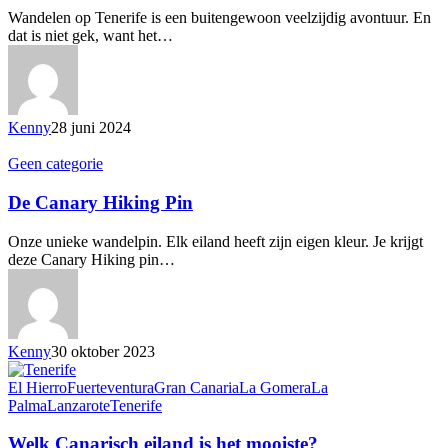
Wandelen op Tenerife is een buitengewoon veelzijdig avontuur. En
dat is niet gek, want het…
Kenny
28 juni 2024
Geen categorie
De Canary Hiking Pin
Onze unieke wandelpin. Elk eiland heeft zijn eigen kleur. Je krijgt
deze Canary Hiking pin…
Kenny
30 oktober 2023
El Hierro
Fuerteventura
Gran Canaria
La Gomera
La
Palma
Lanzarote
Tenerife
Welk Canarisch eiland is het mooiste?