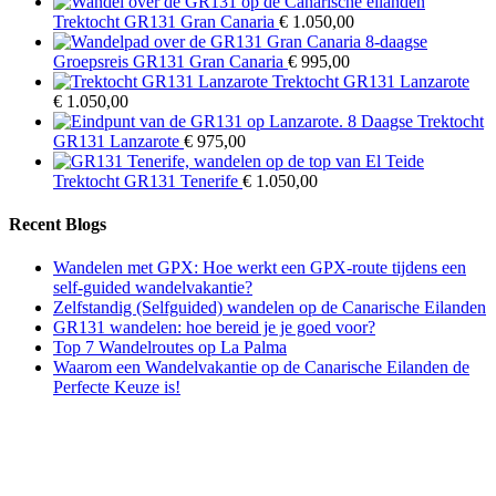
Trektocht GR131 Gran Canaria
€
1.050,00
8-daagse
Groepsreis GR131 Gran Canaria
€
995,00
Trektocht GR131 Lanzarote
€
1.050,00
8 Daagse Trektocht
GR131 Lanzarote
€
975,00
Trektocht GR131 Tenerife
€
1.050,00
Recent Blogs
Wandelen met GPX: Hoe werkt een GPX-route tijdens een
self-guided wandelvakantie?
Zelfstandig (Selfguided) wandelen op de Canarische Eilanden
GR131 wandelen: hoe bereid je je goed voor?
Top 7 Wandelroutes op La Palma
Waarom een Wandelvakantie op de Canarische Eilanden de
Perfecte Keuze is!