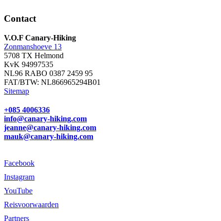
Contact
V.O.F Canary-Hiking
Zonmanshoeve 13
5708 TX Helmond
KvK 94997535
NL96 RABO 0387 2459 95
FAT/BTW: NL866965294B01
Sitemap
+085 4006336
info@canary-hiking.com
jeanne@canary-hiking.com
mauk@canary-hiking.com
Facebook
Instagram
YouTube
Reisvoorwaarden
Partners