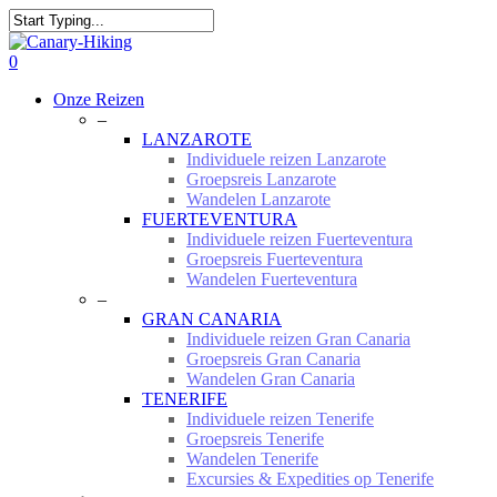
Skip
to
Close
main
Search
0
content
Menu
Onze Reizen
–
LANZAROTE
Individuele reizen Lanzarote
Groepsreis Lanzarote
Wandelen Lanzarote
FUERTEVENTURA
Individuele reizen Fuerteventura
Groepsreis Fuerteventura
Wandelen Fuerteventura
–
GRAN CANARIA
Individuele reizen Gran Canaria
Groepsreis Gran Canaria
Wandelen Gran Canaria
TENERIFE
Individuele reizen Tenerife
Groepsreis Tenerife
Wandelen Tenerife
Excursies & Expedities op Tenerife