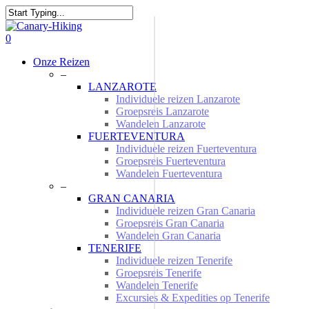
Skip
to
Close
main
Search
0
content
Menu
Onze Reizen
–
LANZAROTE
Individuele reizen Lanzarote
Groepsreis Lanzarote
Wandelen Lanzarote
FUERTEVENTURA
Individuele reizen Fuerteventura
Groepsreis Fuerteventura
Wandelen Fuerteventura
–
GRAN CANARIA
Individuele reizen Gran Canaria
Groepsreis Gran Canaria
Wandelen Gran Canaria
TENERIFE
Individuele reizen Tenerife
Groepsreis Tenerife
Wandelen Tenerife
Excursies & Expedities op Tenerife