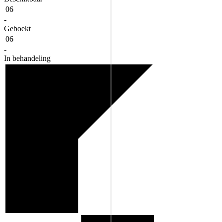
06
-
Geboekt
06
-
In behandeling