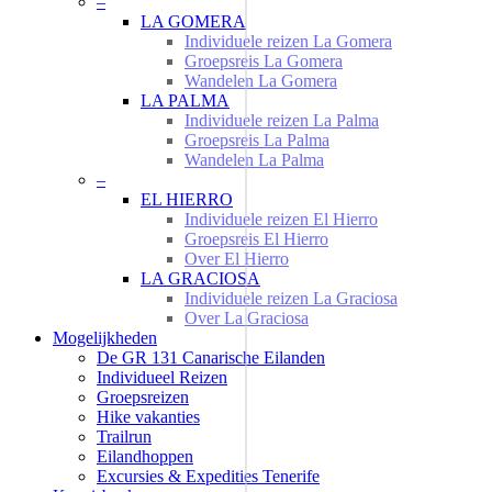
–
LA GOMERA
Individuele reizen La Gomera
Groepsreis La Gomera
Wandelen La Gomera
LA PALMA
Individuele reizen La Palma
Groepsreis La Palma
Wandelen La Palma
–
EL HIERRO
Individuele reizen El Hierro
Groepsreis El Hierro
Over El Hierro
LA GRACIOSA
Individuele reizen La Graciosa
Over La Graciosa
Mogelijkheden
De GR 131 Canarische Eilanden
Individueel Reizen
Groepsreizen
Hike vakanties
Trailrun
Eilandhoppen
Excursies & Expedities Tenerife