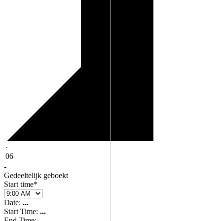
·
06
-
Gedeeltelijk geboekt
Start time*
Date:
...
Start Time:
...
End Time:
...