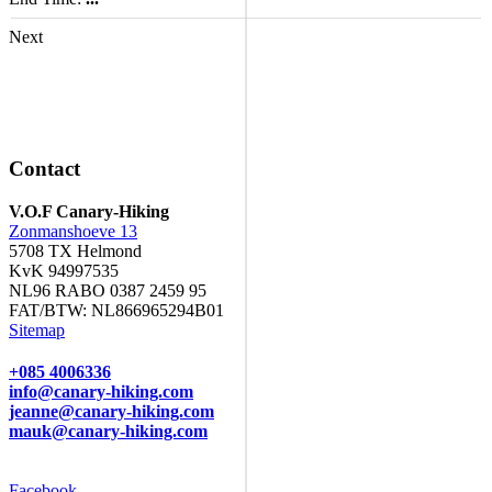
Next
Contact
V.O.F Canary-Hiking
Zonmanshoeve 13
5708 TX Helmond
KvK 94997535
NL96 RABO 0387 2459 95
FAT/BTW: NL866965294B01
Sitemap
+085 4006336
info@canary-hiking.com
jeanne@canary-hiking.com
mauk@canary-hiking.com
Facebook