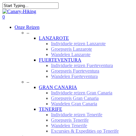
Skip
to
Close
main
Search
0
content
Menu
Onze Reizen
–
LANZAROTE
Individuele reizen Lanzarote
Groepsreis Lanzarote
Wandelen Lanzarote
FUERTEVENTURA
Individuele reizen Fuerteventura
Groepsreis Fuerteventura
Wandelen Fuerteventura
–
GRAN CANARIA
Individuele reizen Gran Canaria
Groepsreis Gran Canaria
Wandelen Gran Canaria
TENERIFE
Individuele reizen Tenerife
Groepsreis Tenerife
Wandelen Tenerife
Excursies & Expedities op Tenerife