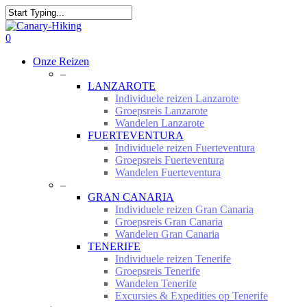
Skip
to
Close
main
Search
0
content
Menu
Onze Reizen
–
LANZAROTE
Individuele reizen Lanzarote
Groepsreis Lanzarote
Wandelen Lanzarote
FUERTEVENTURA
Individuele reizen Fuerteventura
Groepsreis Fuerteventura
Wandelen Fuerteventura
–
GRAN CANARIA
Individuele reizen Gran Canaria
Groepsreis Gran Canaria
Wandelen Gran Canaria
TENERIFE
Individuele reizen Tenerife
Groepsreis Tenerife
Wandelen Tenerife
Excursies & Expedities op Tenerife