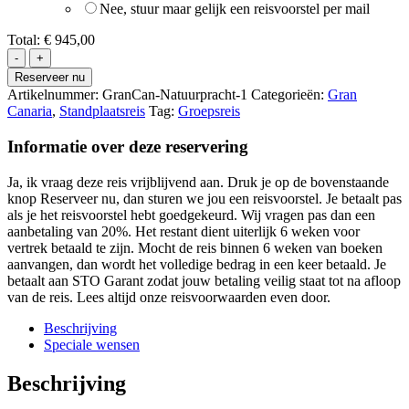
Nee, stuur maar gelijk een reisvoorstel per mail
Total:
€ 945,00
Gran
Canaria
Reserveer nu
Leuke
Artikelnummer:
GranCan-Natuurpracht-1
Categorieën:
Gran
Cultuur
Canaria
,
Standplaatsreis
Tag:
Groepsreis
&
Wandelreis
Informatie over deze reservering
aantal
Ja, ik vraag deze reis vrijblijvend aan. Druk je op de bovenstaande
knop Reserveer nu, dan sturen we jou een reisvoorstel. Je betaalt pas
als je het reisvoorstel hebt goedgekeurd. Wij vragen pas dan een
aanbetaling van 20%. Het restant dient uiterlijk 6 weken voor
vertrek betaald te zijn. Mocht de reis binnen 6 weken van boeken
aanvangen, dan wordt het volledige bedrag in een keer betaald. Je
betaalt aan STO Garant zodat jouw betaling veilig staat tot na afloop
van de reis. Lees altijd onze reisvoorwaarden even door.
Beschrijving
Speciale wensen
Beschrijving