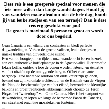
Deze reis is een groepsreis speciaal voor mensen die
iets meer willen dan lange wandeldagen. Houdt jij
van wandelen maar absoluut niet de hele dag, houdt
jij van leuke stadjes en van een terrasje? Dan is deze
reis erg geschikt voor jou!
De groep is maximaal 8 personen groot en wordt
door ons begeleid.
Gran Canaria is een eiland van contrasten en biedt perfecte
dagwandelingen. Verken de groene valleien, leuke dorpjes en
unieke tradities van dit veelzijdige eiland.
Een van de hoogtepunten tijdens onze wandeltocht is een bezoek
aan een authentieke koffieplantage in de Agaete-vallei. Hier proef je
lokale koffie, ontdek je hoe de bonen worden geteeld, en geniet je
van het uitzicht op de omliggende bergen.
Of het charmante
bergdorp
Teror
nadat we rondom een oude krater zijn gelopen,
bekend om zijn koloniale architectuur en de
Basiliek van de Virgen
del Pino
, de beschermheilige van het eiland, bewonder de kleurrijke
balkons en proef traditionele lekkernijen zoals
chorizo de Teror
.
Firgas
, het “waterdorp” van Gran Canaria. Hier is het startpunt van
de wandeling en lopen we langs de beroemde Paseo de Canarias,
een straat met prachtige mozaïeken en fonteinen.